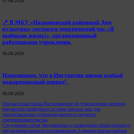
07.08.2026
📍 В МКУ «Назрановский районный Дом
культуры» состоялся тематический час «Я
выбираю жизнь!», организованный
работниками учреждения.
06.08.2026
Напоминаем, что в Ингушетии введен особый
пожароопасный период!⁣⁣⠀
06.08.2026
Навигация
Предыдущая статья
Распоряжение об утверждении перечня
имущества свободного от прав третьих лиц для
по
предоставления субъектам малого и среднего
записям
предпринимательства
Следующая статья
Уведомление о проведении общественного
обсуждения проекта постановления Администрации района