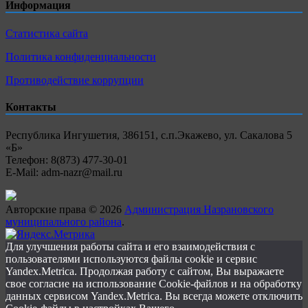
Информация
Статистика сайта
Политика конфиденциальности
Противодействие коррупции
Контакты
Республика Ингушетия, 386151, с.п.Экажево, ул. Сакалова 5
«Б»
Телефон: 8(873) 477-30-01
E-Mail: adm-nazr@mail.ru
Авторские права © 2026
Администрация Назрановского
муниципального района
.
Для улучшения работы сайта и его взаимодействия с
пользователями используются файлы cookie и сервис
Yandex.Metrica. Продолжая работу с сайтом, Вы выражаете
свое согласие на использование Cookie-файлов и на обработку
данных сервисом Yandex.Metrica. Вы всегда можете отключить