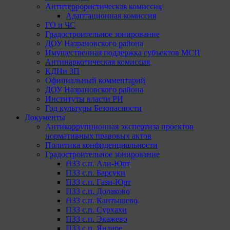
Антитеррористическая комиссия
Адаптационная комиссия
ГО и ЧС
Градостроительное зонирование
ДОУ Назрановского района
Имущественная поддержка субъектов МСП
Антинаркотическая комиссия
КДНи ЗП
Официальный комментарий
ДОУ Назрановского района
Институты власти РИ
Год культуры Безопасности
Документы
Антикоррупционная экспертиза проектов
нормативных правовых актов
Политика конфиденциальности
Градостроительное зонирование
ПЗЗ с.п. Али-Юрт
ПЗЗ с.п. Барсуки
ПЗЗ с.п. Гази-Юрт
ПЗЗ с.п. Долаково
ПЗЗ с.п. Кантышево
ПЗЗ с.п. Сурхахи
ПЗЗ с.п. Экажево
ПЗЗ с.п. Яндаре