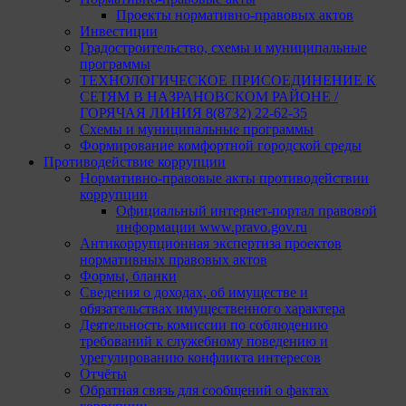
Проекты нормативно-правовых актов
Инвестиции
Градостроительство, схемы и муниципальные
программы
ТЕХНОЛОГИЧЕСКОЕ ПРИСОЕДИНЕНИЕ К
СЕТЯМ В НАЗРАНОВСКОМ РАЙОНЕ /
ГОРЯЧАЯ ЛИНИЯ 8(8732) 22-62-35
Схемы и муниципальные программы
Формирование комфортной городской среды
Противодействие коррупции
Нормативно-правовые акты противодействии
коррупции
Официальный интернет-портал правовой
информации www.pravo.gov.ru
Антикоррупционная экспертиза проектов
нормативных правовых актов
Формы, бланки
Сведения о доходах, об имуществе и
обязательствах имущественного характера
Деятельность комиссии по соблюдению
требований к служебному поведению и
урегулированию конфликта интересов
Отчёты
Обратная связь для сообщений о фактах