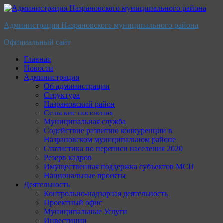
Перейти
к
Администрация Назрановского муниципального района
содержимому
Официальный сайт
Главная
Новости
Администрация
Об администрации
Структура
Назрановский район
Сельские поселения
Муниципальная служба
Содействие развитию конкуренции в
Назрановском муниципальном районе
Статистика по переписи населения 2020
Резерв кадров
Имущественная поддержка субъектов МСП
Национальные проекты
Деятельность
Контрольно-надзорная деятельность
Проектный офис
Муниципальные Услуги
Инвестиции