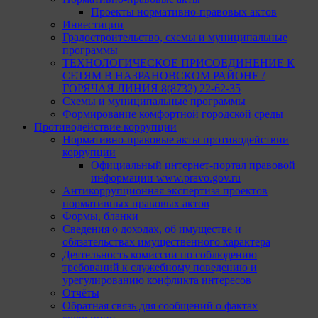
Проекты нормативно-правовых актов
Инвестиции
Градостроительство, схемы и муниципальные
программы
ТЕХНОЛОГИЧЕСКОЕ ПРИСОЕДИНЕНИЕ К
СЕТЯМ В НАЗРАНОВСКОМ РАЙОНЕ /
ГОРЯЧАЯ ЛИНИЯ 8(8732) 22-62-35
Схемы и муниципальные программы
Формирование комфортной городской среды
Противодействие коррупции
Нормативно-правовые акты противодействии
коррупции
Официальный интернет-портал правовой
информации www.pravo.gov.ru
Антикоррупционная экспертиза проектов
нормативных правовых актов
Формы, бланки
Сведения о доходах, об имуществе и
обязательствах имущественного характера
Деятельность комиссии по соблюдению
требований к служебному поведению и
урегулированию конфликта интересов
Отчёты
Обратная связь для сообщений о фактах