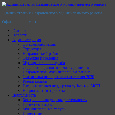
Перейти
к
Администрация Назрановского муниципального района
содержимому
Официальный сайт
Главная
Новости
Администрация
Об администрации
Структура
Назрановский район
Сельские поселения
Муниципальная служба
Содействие развитию конкуренции в
Назрановском муниципальном районе
Статистика по переписи населения 2020
Резерв кадров
Имущественная поддержка субъектов МСП
Национальные проекты
Деятельность
Контрольно-надзорная деятельность
Проектный офис
Муниципальные Услуги
Инвестиции