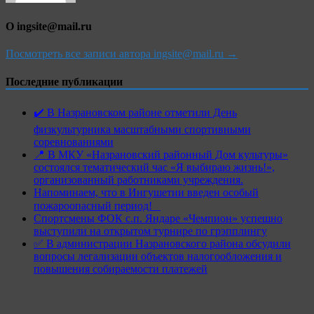
О ingsite@mail.ru
Посмотреть все записи автора ingsite@mail.ru →
Последние публикации
✔️ В Назрановском районе отметили День
физкультурника масштабными спортивными
соревнованиями
📍 В МКУ «Назрановский районный Дом культуры»
состоялся тематический час «Я выбираю жизнь!»,
организованный работниками учреждения.
Напоминаем, что в Ингушетии введен особый
пожароопасный период!⁣⁣⠀
Спортсмены ФОК с.п. Яндаре «Чемпион» успешно
выступили на открытом турнире по грэпплингу
✅ В администрации Назрановского района обсудили
вопросы легализации объектов налогообложения и
повышения собираемости платежей