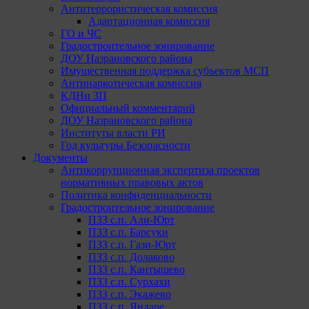
Антитеррористическая комиссия
Адаптационная комиссия
ГО и ЧС
Градостроительное зонирование
ДОУ Назрановского района
Имущественная поддержка субъектов МСП
Антинаркотическая комиссия
КДНи ЗП
Официальный комментарий
ДОУ Назрановского района
Институты власти РИ
Год культуры Безопасности
Документы
Антикоррупционная экспертиза проектов
нормативных правовых актов
Политика конфиденциальности
Градостроительное зонирование
ПЗЗ с.п. Али-Юрт
ПЗЗ с.п. Барсуки
ПЗЗ с.п. Гази-Юрт
ПЗЗ с.п. Долаково
ПЗЗ с.п. Кантышево
ПЗЗ с.п. Сурхахи
ПЗЗ с.п. Экажево
ПЗЗ с.п. Яндаре