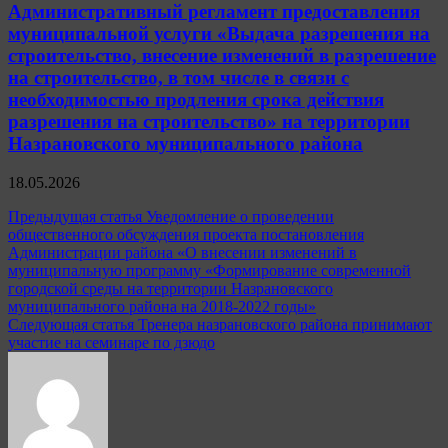
Административный регламент предоставления
муниципальной услуги «Выдача разрешения на
строительство, внесение изменений в разрешение
на строительство, в том числе в связи с
необходимостью продления срока действия
разрешения на строительство» на территории
Назрановского муниципального района
18.05.2026
Навигация
Предыдущая статья
Уведомление о проведении
общественного обсуждения проекта постановления
по
Администрации района «О внесении изменений в
записям
муниципальную программу «Формирование современной
городской среды на территории Назрановского
муниципального района на 2018-2022 годы»
Следующая статья
Тренера назрановского района принимают
участие на семинаре по дзюдо