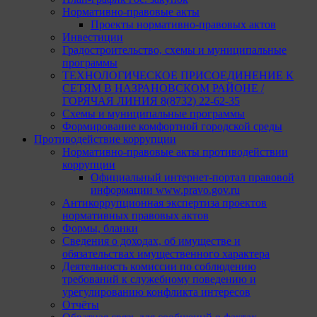
Нормативно-правовые акты
Проекты нормативно-правовых актов
Инвестиции
Градостроительство, схемы и муниципальные
программы
ТЕХНОЛОГИЧЕСКОЕ ПРИСОЕДИНЕНИЕ К
СЕТЯМ В НАЗРАНОВСКОМ РАЙОНЕ /
ГОРЯЧАЯ ЛИНИЯ 8(8732) 22-62-35
Схемы и муниципальные программы
Формирование комфортной городской среды
Противодействие коррупции
Нормативно-правовые акты противодействии
коррупции
Официальный интернет-портал правовой
информации www.pravo.gov.ru
Антикоррупционная экспертиза проектов
нормативных правовых актов
Формы, бланки
Сведения о доходах, об имуществе и
обязательствах имущественного характера
Деятельность комиссии по соблюдению
требований к служебному поведению и
урегулированию конфликта интересов
Отчёты