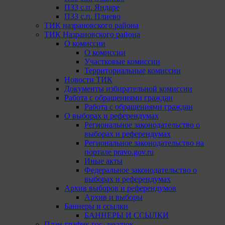
ПЗЗ с.п. Яндаре
ПЗЗ с.п. Плиево
ТИК назрановского района
ТИК Назрановского района
О комиссии
О комиссии
Участковые комиссии
Территориальные комиссии
Новости ТИК
Документы избирательной комиссии
Работа с обращениями граждан
Работа с обращениями граждан
О выборах и референдумах
Региональное законодательство о
выборах и референдумах
Региональное законодательство на
портале pravo.gov.ru
Иные акты
Федеральное законодательство о
выборах и референдумах
Архив выборов и референдумов
Архив и выборы
Баннеры и ссылки
БАННЕРЫ И ССЫЛКИ
План-график гос. закупок