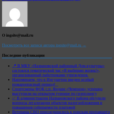
О ingsite@mail.ru
Посмотреть все записи автора ingsite@mail.ru →
Последние публикации
📍 В МКУ «Назрановский районный Дом культуры»
состоялся тематический час «Я выбираю жизнь!»,
организованный работниками учреждения.
Напоминаем, что в Ингушетии введен особый
пожароопасный период!⁣⁣⠀
Спортсмены ФОК с.п. Яндаре «Чемпион» успешно
выступили на открытом турнире по грэпплингу
✅ В администрации Назрановского района обсудили
вопросы легализации объектов налогообложения и
повышения собираемости платежей
Ветераны СВО присоединились к поискам пропавшего