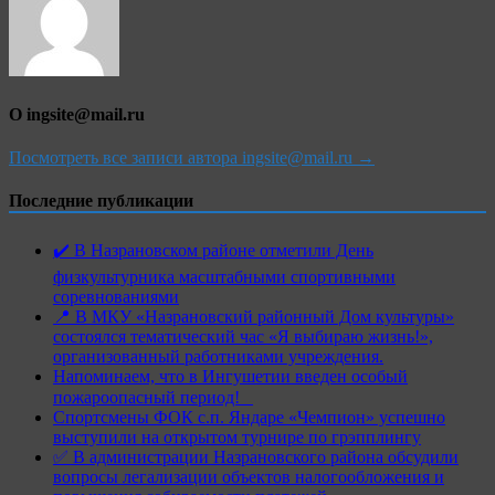
О ingsite@mail.ru
Посмотреть все записи автора ingsite@mail.ru →
Последние публикации
✔️ В Назрановском районе отметили День
физкультурника масштабными спортивными
соревнованиями
📍 В МКУ «Назрановский районный Дом культуры»
состоялся тематический час «Я выбираю жизнь!»,
организованный работниками учреждения.
Напоминаем, что в Ингушетии введен особый
пожароопасный период!⁣⁣⠀
Спортсмены ФОК с.п. Яндаре «Чемпион» успешно
выступили на открытом турнире по грэпплингу
✅ В администрации Назрановского района обсудили
вопросы легализации объектов налогообложения и