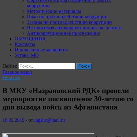
Обратная связь для сообщений о фактах
коррупции
Методические материалы
План по противодействию коррупции
Законы по противодействию коррупции
Независимая антикоррупционная экспертиза
Антикоррупционное просвещение
ОБРАЩЕНИЯ
Контакты
Инклюзивные маршруты
Уставы МО
Найти:
Главное меню
Новости
В МКУ «Назрановский РДК» провели
мероприятие посвященное 30-летию со
дня вывода войск из Афганистана
16.02.2019
-
от
ingsite@mail.ru