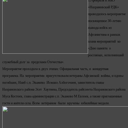
15 февраля в МКУ
«Назрановский РДК»
проводилось мероприятие
посвященное 30-летию
вывода войск из
Афганистана в рамках
плана мероприятий ко
«Дню памяти о
россиянах, исполнявший
служебный долг за пределами Отечества».
Мероприятие проходила в двух этапах: Официальная часть, и концертная
программа. На мероприятии присутствовали ветераны Афганской войны, и вдовы
погибших, Наиб с.п. Экажево Исмаил Албогочиев, заместитель главы
Назрановского района Эсет Хаутиева, Председатель райсовета Назрановского района
Муса Костоев, глава администрации с.п. Экажево М.Евлоев, а также приглашенные
гости и жители села. Всем ветераном были вручены юбилейные медали.