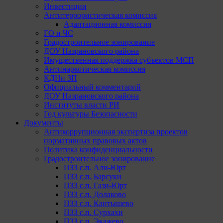
Инвестиции
Антитеррористическая комиссия
Адаптационная комиссия
ГО и ЧС
Градостроительное зонирование
ДОУ Назрановского района
Имущественная поддержка субъектов МСП
Антинаркотическая комиссия
КДНи ЗП
Официальный комментарий
ДОУ Назрановского района
Институты власти РИ
Год культуры Безопасности
Документы
Антикоррупционная экспертиза проектов
нормативных правовых актов
Политика конфиденциальности
Градостроительное зонирование
ПЗЗ с.п. Али-Юрт
ПЗЗ с.п. Барсуки
ПЗЗ с.п. Гази-Юрт
ПЗЗ с.п. Долаково
ПЗЗ с.п. Кантышево
ПЗЗ с.п. Сурхахи
ПЗЗ с.п. Экажево