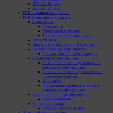
ПЗЗ с.п. Яндаре
ПЗЗ с.п. Плиево
ТИК назрановского района
ТИК Назрановского района
О комиссии
О комиссии
Участковые комиссии
Территориальные комиссии
Новости ТИК
Документы избирательной комиссии
Работа с обращениями граждан
Работа с обращениями граждан
О выборах и референдумах
Региональное законодательство о
выборах и референдумах
Региональное законодательство на
портале pravo.gov.ru
Иные акты
Федеральное законодательство о
выборах и референдумах
Архив выборов и референдумов
Архив и выборы
Баннеры и ссылки
БАННЕРЫ И ССЫЛКИ
План-график гос. закупок