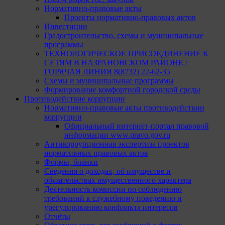
Нормативно-правовые акты
Проекты нормативно-правовых актов
Инвестиции
Градостроительство, схемы и муниципальные
программы
ТЕХНОЛОГИЧЕСКОЕ ПРИСОЕДИНЕНИЕ К
СЕТЯМ В НАЗРАНОВСКОМ РАЙОНЕ /
ГОРЯЧАЯ ЛИНИЯ 8(8732) 22-62-35
Схемы и муниципальные программы
Формирование комфортной городской среды
Противодействие коррупции
Нормативно-правовые акты противодействии
коррупции
Официальный интернет-портал правовой
информации www.pravo.gov.ru
Антикоррупционная экспертиза проектов
нормативных правовых актов
Формы, бланки
Сведения о доходах, об имуществе и
обязательствах имущественного характера
Деятельность комиссии по соблюдению
требований к служебному поведению и
урегулированию конфликта интересов
Отчёты