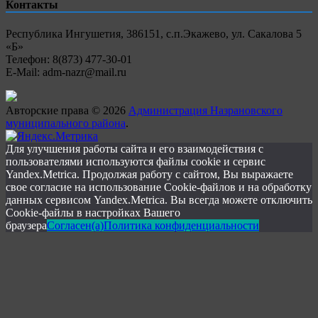
Контакты
Республика Ингушетия, 386151, с.п.Экажево, ул. Сакалова 5
«Б»
Телефон: 8(873) 477-30-01
E-Mail: adm-nazr@mail.ru
Авторские права © 2026
Администрация Назрановского
муниципального района
.
Для улучшения работы сайта и его взаимодействия с
пользователями используются файлы cookie и сервис
Yandex.Metrica. Продолжая работу с сайтом, Вы выражаете
свое согласие на использование Cookie-файлов и на обработку
данных сервисом Yandex.Metrica. Вы всегда можете отключить
Cookie-файлы в настройках Вашего
браузера
Согласен(а)
Политика конфиденциальности