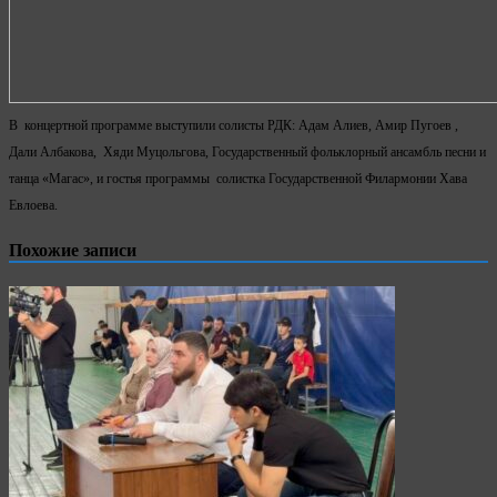
В концертной программе выступили солисты РДК: Адам Алиев, Амир Пугоев ,
Дали Албакова, Хяди Муцольгова, Государственный фольклорный ансамбль песни и
танца «Магас», и гостья программы солистка Государственной Филармонии Хава
Евлоева.
Похожие записи