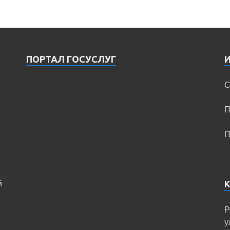
ПОРТАЛ ГОСУСЛУГ
С
П
П
й
Р
у