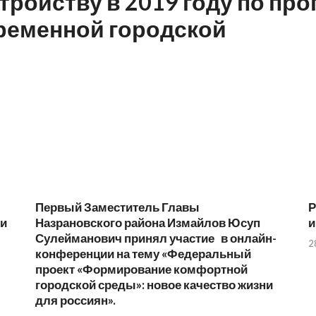
тройству в 2019 году по пр
ременной городской
Первый Заместитель Главы
Р
ии
Назрановского района Измайлов Юсуп
и
Сулейманович принял участие в онлайн-
2
конференции на тему «Федеральный
проект «Формирование комфортной
городской среды»: новое качество жизни
для россиян».