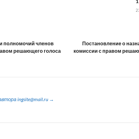
1
2
и полномочий членов
Постановление о назн
равом решающего голоса
комиссии с правом решаю
тора ingsite@mail.ru →