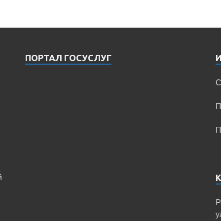
ПОРТАЛ ГОСУСЛУГ
С
П
П
й
Р
у