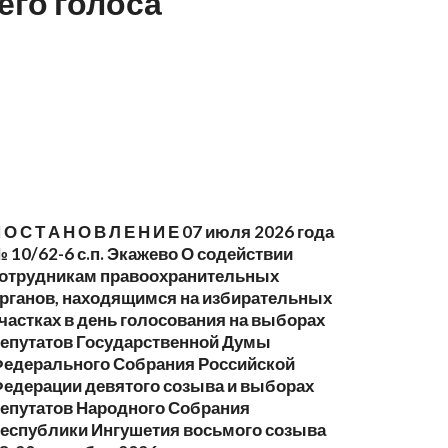
его голоса
 О С Т А Н О В Л Е Н И Е 07 июля 2026 года
 10/62-6 с.п. Экажево О содействии
отрудникам правоохранительных
рганов, находящимся на избирательных
частках в день голосования на выборах
епутатов Государственной Думы
едерального Собрания Российской
едерации девятого созыва и выборах
епутатов Народного Собрания
еспублики Ингушетия восьмого созыва