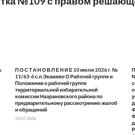
стка №109 с правом решающ
№
П О С Т А Н О В Л Е Н И Е 10 июля 2026 г. №
П
11/63-6 с.п.Экажево О Рабочей группе и
№
Положении о рабочей группе
с
территориальной избирательной
о
комиссии Назрановского района по
у
предварительному рассмотрению жалоб
д
и обращений
Ф
Ф
23.07.2026
д
Р