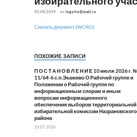
избирательного уча
01.04.2019
-
от
ingsite@mail.ru
Скачать документ (WORD)
ПОХОЖИЕ ЗАПИСИ
П О С Т А Н О В Л Е Н И Е 10 июля 2026 г. 
11/64-6 с.п.Экажево О Рабочей группе и
Положении о Рабочей группе по
информационным спорам и иным
вопросам информационного
обеспечения выборов территориальной
избирательной комиссии Назрановского
района
23.07.2026