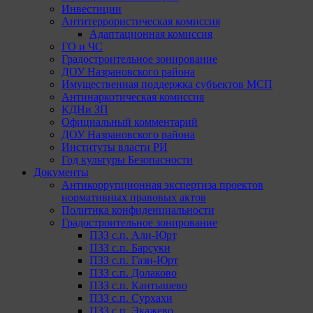
Инвестиции
Антитеррористическая комиссия
Адаптационная комиссия
ГО и ЧС
Градостроительное зонирование
ДОУ Назрановского района
Имущественная поддержка субъектов МСП
Антинаркотическая комиссия
КДНи ЗП
Официальный комментарий
ДОУ Назрановского района
Институты власти РИ
Год культуры Безопасности
Документы
Антикоррупционная экспертиза проектов
нормативных правовых актов
Политика конфиденциальности
Градостроительное зонирование
ПЗЗ с.п. Али-Юрт
ПЗЗ с.п. Барсуки
ПЗЗ с.п. Гази-Юрт
ПЗЗ с.п. Долаково
ПЗЗ с.п. Кантышево
ПЗЗ с.п. Сурхахи
ПЗЗ с.п. Экажево