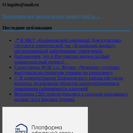
О ingsite@mail.ru
Посмотреть все записи автора ingsite@mail.ru →
Последние публикации
📍 В МКУ «Назрановский районный Дом культуры»
состоялся тематический час «Я выбираю жизнь!»,
организованный работниками учреждения.
Напоминаем, что в Ингушетии введен особый
пожароопасный период!⁣⁣⠀
Спортсмены ФОК с.п. Яндаре «Чемпион» успешно
выступили на открытом турнире по грэпплингу
✅ В администрации Назрановского района обсудили
вопросы легализации объектов налогообложения и
повышения собираемости платежей
Ветераны СВО присоединились к поискам пропавшего
на реке Асса Бекхана Аушева