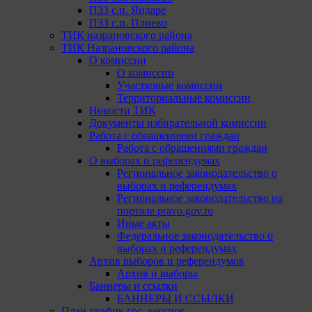
ПЗЗ с.п. Яндаре
ПЗЗ с.п. Плиево
ТИК назрановского района
ТИК Назрановского района
О комиссии
О комиссии
Участковые комиссии
Территориальные комиссии
Новости ТИК
Документы избирательной комиссии
Работа с обращениями граждан
Работа с обращениями граждан
О выборах и референдумах
Региональное законодательство о
выборах и референдумах
Региональное законодательство на
портале pravo.gov.ru
Иные акты
Федеральное законодательство о
выборах и референдумах
Архив выборов и референдумов
Архив и выборы
Баннеры и ссылки
БАННЕРЫ И ССЫЛКИ
План-график гос. закупок