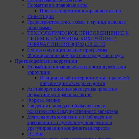
Нормативно-правовые акты
Проекты нормативно-правовых актов
Инвестиции
Градостроительство, схемы и муниципальные
программы
ТЕХНОЛОГИЧЕСКОЕ ПРИСОЕДИНЕНИЕ К
СЕТЯМ В НАЗРАНОВСКОМ РАЙОНЕ /
ГОРЯЧАЯ ЛИНИЯ 8(8732) 22-62-35
Схемы и муниципальные программы
Формирование комфортной городской среды
Противодействие коррупции
Нормативно-правовые акты противодействии
коррупции
Официальный интернет-портал правовой
информации www.pravo.gov.ru
Антикоррупционная экспертиза проектов
нормативных правовых актов
Формы, бланки
Сведения о доходах, об имуществе и
обязательствах имущественного характера
Деятельность комиссии по соблюдению
требований к служебному поведению и
урегулированию конфликта интересов
Отчёты