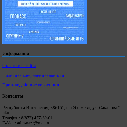
Информация
Статистика сайта
Политика конфиденциальности
Противодействие коррупции
Контакты
Республика Ингушетия, 386151, с.п.Экажево, ул. Сакалова 5
«Б»
Телефон: 8(873) 477-30-01
E-Mail: adm-nazr@mail.ru