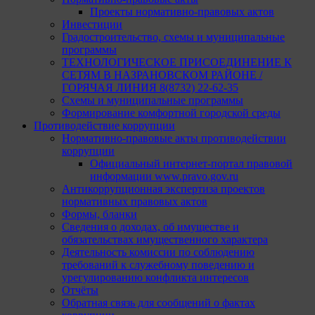
Проекты нормативно-правовых актов
Инвестиции
Градостроительство, схемы и муниципальные
программы
ТЕХНОЛОГИЧЕСКОЕ ПРИСОЕДИНЕНИЕ К
СЕТЯМ В НАЗРАНОВСКОМ РАЙОНЕ /
ГОРЯЧАЯ ЛИНИЯ 8(8732) 22-62-35
Схемы и муниципальные программы
Формирование комфортной городской среды
Противодействие коррупции
Нормативно-правовые акты противодействии
коррупции
Официальный интернет-портал правовой
информации www.pravo.gov.ru
Антикоррупционная экспертиза проектов
нормативных правовых актов
Формы, бланки
Сведения о доходах, об имуществе и
обязательствах имущественного характера
Деятельность комиссии по соблюдению
требований к служебному поведению и
урегулированию конфликта интересов
Отчёты
Обратная связь для сообщений о фактах