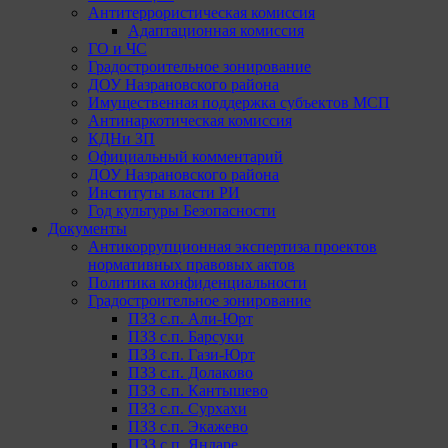
Антитеррористическая комиссия
Адаптационная комиссия
ГО и ЧС
Градостроительное зонирование
ДОУ Назрановского района
Имущественная поддержка субъектов МСП
Антинаркотическая комиссия
КДНи ЗП
Официальный комментарий
ДОУ Назрановского района
Институты власти РИ
Год культуры Безопасности
Документы
Антикоррупционная экспертиза проектов
нормативных правовых актов
Политика конфиденциальности
Градостроительное зонирование
ПЗЗ с.п. Али-Юрт
ПЗЗ с.п. Барсуки
ПЗЗ с.п. Гази-Юрт
ПЗЗ с.п. Долаково
ПЗЗ с.п. Кантышево
ПЗЗ с.п. Сурхахи
ПЗЗ с.п. Экажево
ПЗЗ с.п. Яндаре