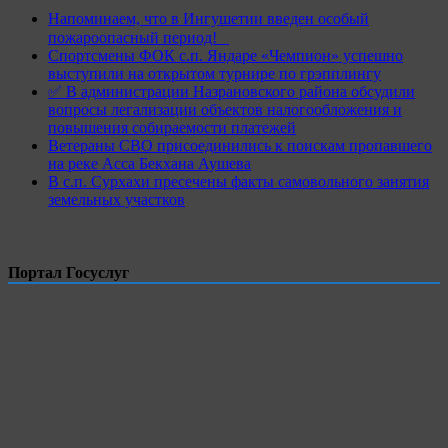
Напоминаем, что в Ингушетии введен особый
пожароопасный период!⁣⁣⠀
Спортсмены ФОК с.п. Яндаре «Чемпион» успешно
выступили на открытом турнире по грэпплингу
✅ В администрации Назрановского района обсудили
вопросы легализации объектов налогообложения и
повышения собираемости платежей
Ветераны СВО присоединились к поискам пропавшего
на реке Асса Бекхана Аушева
В с.п. Сурхахи пресечены факты самовольного занятия
земельных участков
Портал Госуслуг