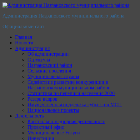
Перейти
к
Администрация Назрановского муниципального района
содержимому
Официальный сайт
Главная
Новости
Администрация
Об администрации
Структура
Назрановский район
Сельские поселения
Муниципальная служба
Содействие развитию конкуренции в
Назрановском муниципальном районе
Статистика по переписи населения 2020
Резерв кадров
Имущественная поддержка субъектов МСП
Национальные проекты
Деятельность
Контрольно-надзорная деятельность
Проектный офис
Муниципальные Услуги
Инвестиции