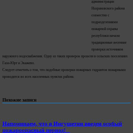
администрации
Назрановского района
совместно с
подразделениями
пожарной охраны
республики начали
традиционные весенние
проверки источников
наружного водоснабжения. Одну из таких проверок провели в сельских поселениях
Гази-Юрт и Экажево.
Следует отметить о том, что подобные проверки пожарных гидрантов пожарными
проводятся во всех населенных пунктах района.
Похожие записи
Напоминаем, что в Ингушетии введен особый
пожароопасный период!⁣⁣⠀