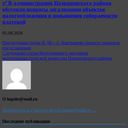
✅ В администрации Назрановского района
обсудили вопросы легализации объектов
налогообложения и повышения собираемости
платежей
05.08.2026
Навигация
Предыдущая статья
В ДК с.п. Кантышево прошло цирковое
представление
по
Следующая статья
Внепланового заседания
записям
антитеррористической комиссии Назрановского района
О ingsite@mail.ru
Посмотреть все записи автора ingsite@mail.ru →
Последние публикации