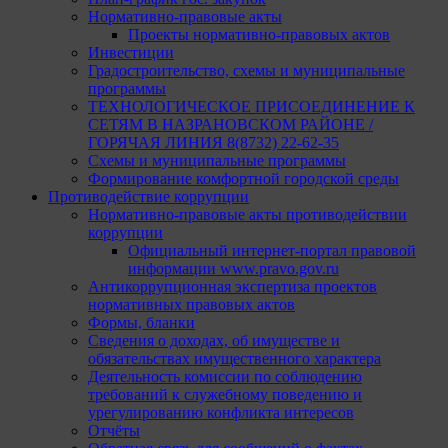
Нормативно-правовые акты
Проекты нормативно-правовых актов
Инвестиции
Градостроительство, схемы и муниципальные
программы
ТЕХНОЛОГИЧЕСКОЕ ПРИСОЕДИНЕНИЕ К
СЕТЯМ В НАЗРАНОВСКОМ РАЙОНЕ /
ГОРЯЧАЯ ЛИНИЯ 8(8732) 22-62-35
Схемы и муниципальные программы
Формирование комфортной городской среды
Противодействие коррупции
Нормативно-правовые акты противодействии
коррупции
Официальный интернет-портал правовой
информации www.pravo.gov.ru
Антикоррупционная экспертиза проектов
нормативных правовых актов
Формы, бланки
Сведения о доходах, об имуществе и
обязательствах имущественного характера
Деятельность комиссии по соблюдению
требований к служебному поведению и
урегулированию конфликта интересов
Отчёты