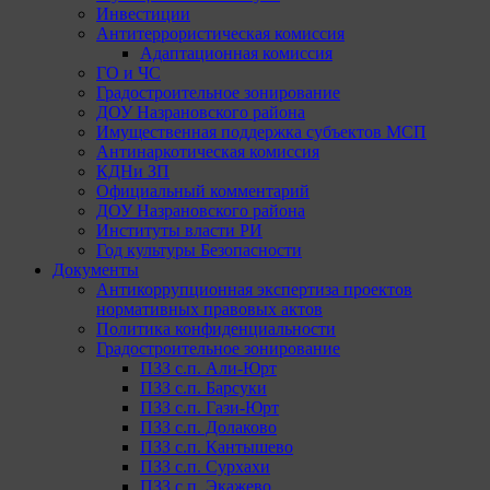
Инвестиции
Антитеррористическая комиссия
Адаптационная комиссия
ГО и ЧС
Градостроительное зонирование
ДОУ Назрановского района
Имущественная поддержка субъектов МСП
Антинаркотическая комиссия
КДНи ЗП
Официальный комментарий
ДОУ Назрановского района
Институты власти РИ
Год культуры Безопасности
Документы
Антикоррупционная экспертиза проектов
нормативных правовых актов
Политика конфиденциальности
Градостроительное зонирование
ПЗЗ с.п. Али-Юрт
ПЗЗ с.п. Барсуки
ПЗЗ с.п. Гази-Юрт
ПЗЗ с.п. Долаково
ПЗЗ с.п. Кантышево
ПЗЗ с.п. Сурхахи
ПЗЗ с.п. Экажево