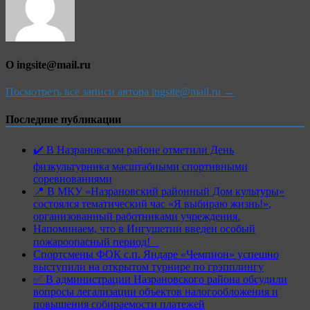
О ingsite@mail.ru
Посмотреть все записи автора ingsite@mail.ru →
Последние публикации
✔️ В Назрановском районе отметили День
физкультурника масштабными спортивными
соревнованиями
📍 В МКУ «Назрановский районный Дом культуры»
состоялся тематический час «Я выбираю жизнь!»,
организованный работниками учреждения.
Напоминаем, что в Ингушетии введен особый
пожароопасный период!⁣⁣⠀
Спортсмены ФОК с.п. Яндаре «Чемпион» успешно
выступили на открытом турнире по грэпплингу
✅ В администрации Назрановского района обсудили
вопросы легализации объектов налогообложения и
повышения собираемости платежей