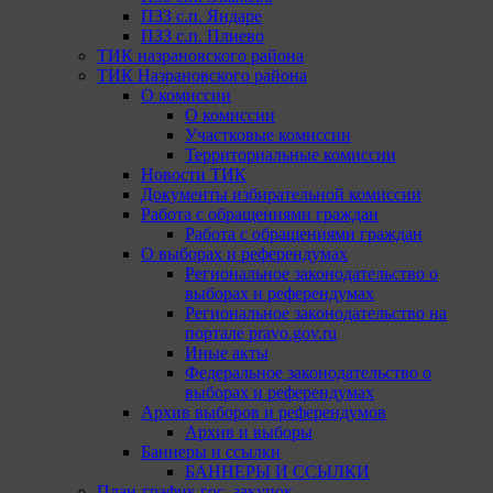
ПЗЗ с.п. Яндаре
ПЗЗ с.п. Плиево
ТИК назрановского района
ТИК Назрановского района
О комиссии
О комиссии
Участковые комиссии
Территориальные комиссии
Новости ТИК
Документы избирательной комиссии
Работа с обращениями граждан
Работа с обращениями граждан
О выборах и референдумах
Региональное законодательство о
выборах и референдумах
Региональное законодательство на
портале pravo.gov.ru
Иные акты
Федеральное законодательство о
выборах и референдумах
Архив выборов и референдумов
Архив и выборы
Баннеры и ссылки
БАННЕРЫ И ССЫЛКИ
План-график гос. закупок