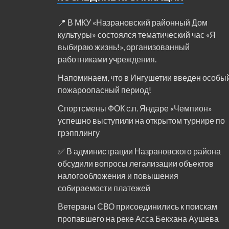
📍 В МКУ «Назрановский районный Дом
культуры» состоялся тематический час «Я
выбираю жизнь!», организованный
работниками учреждения.
Напоминаем, что в Ингушетии введен особы
пожароопасный период!⁣⁣⠀
Спортсмены ФОК с.п. Яндаре «Чемпион»
успешно выступили на открытом турнире по
грэпплингу
✅ В администрации Назрановского района
обсудили вопросы легализации объектов
налогообложения и повышения
собираемости платежей
Ветераны СВО присоединились к поискам
пропавшего на реке Асса Бекхана Аушева