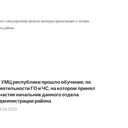
ного самоупраления провели проверки прилегающих к лесным
го района.
 УМЦ республики прошло обучение, по
еятельности ГО и ЧС, на котором принял
частие начальник данного отдела
дминистрации района
3.03.2023