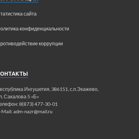
татистика сайта
олитика конфиденциальности
ротиводействие коррупции
КОНТАКТЫ
еспублика Ингушетия, 386151, с.п.Экажево,
л. Сакалова 5 «Б»
елефон: 8(873) 477-30-01
-Mail: adm-nazr@mail.ru