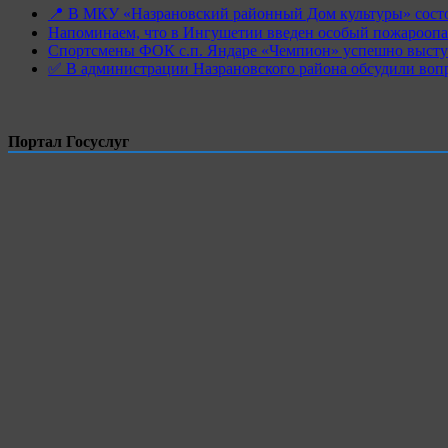
📍 В МКУ «Назрановский районный Дом культуры» состо
Напоминаем, что в Ингушетии введен особый пожароопас
Спортсмены ФОК с.п. Яндаре «Чемпион» успешно высту
✅ В администрации Назрановского района обсудили воп
Портал Госуслуг