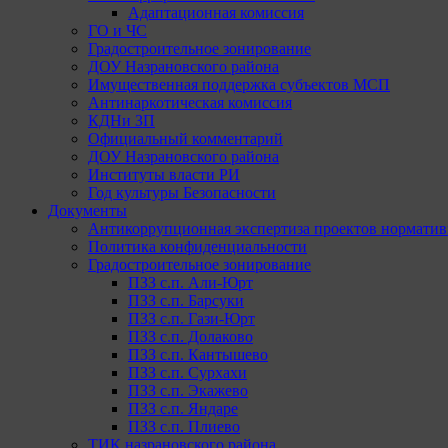
Адаптационная комиссия
ГО и ЧС
Градостроительное зонирование
ДОУ Назрановского района
Имущественная поддержка субъектов МСП
Антинаркотическая комиссия
КДНи ЗП
Официальный комментарий
ДОУ Назрановского района
Институты власти РИ
Год культуры Безопасности
Документы
Антикоррупционная экспертиза проектов норматив
Политика конфиденциальности
Градостроительное зонирование
ПЗЗ с.п. Али-Юрт
ПЗЗ с.п. Барсуки
ПЗЗ с.п. Гази-Юрт
ПЗЗ с.п. Долаково
ПЗЗ с.п. Кантышево
ПЗЗ с.п. Сурхахи
ПЗЗ с.п. Экажево
ПЗЗ с.п. Яндаре
ПЗЗ с.п. Плиево
ТИК назрановского района