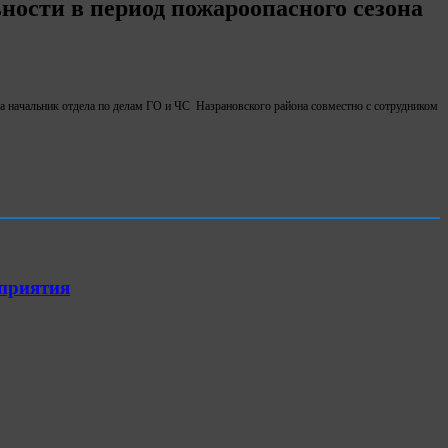
ьности в период пожароопасного сезона
а начальник отдела по делам ГО и ЧС Назрановского района совместно с сотрудником
оприятия