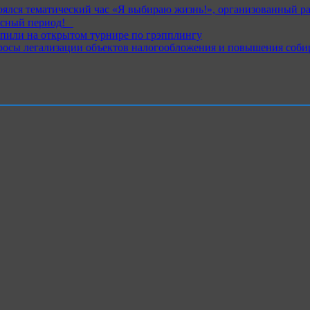
ялся тематический час «Я выбираю жизнь!», организованный р
ный период!⁣⁣⠀
пили на открытом турнире по грэпплингу
росы легализации объектов налогообложения и повышения соби