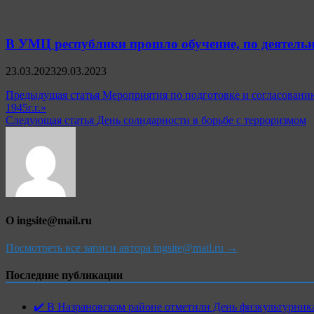
В УМЦ республики прошло обучение, по деятельн
23.03.2023
29.03.2023
Навигация
Предыдущая статья
Мероприятия по подготовке и согласовани
1945г.г.»
по
Следующая статья
День солидарности в борьбе с терроризмом
записям
О ingsite@mail.ru
Посмотреть все записи автора ingsite@mail.ru →
Последние публикации
✔️ В Назрановском районе отметили День физкультурн