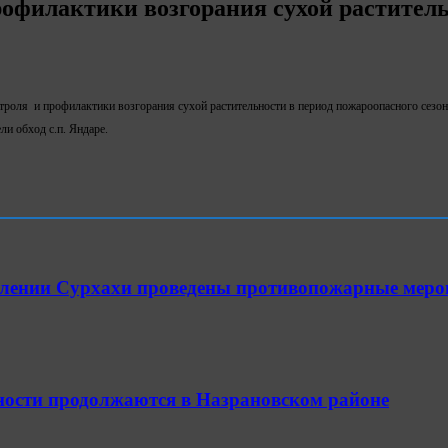
профилактики возгорания сухой растител
троля и профилактики возгорания сухой растительности в период пожароопасного сезон
и обход с.п. Яндаре.
елении Сурхахи проведены противопожарные мер
ности продолжаются в Назрановском районе