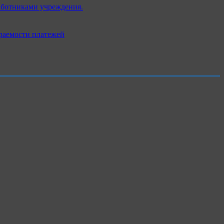
аботниками учреждения.
раемости платежей