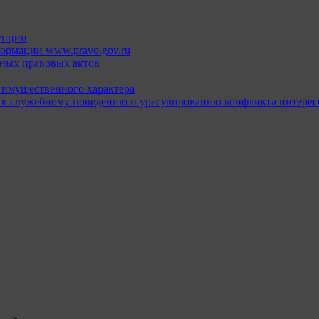
упции
ормации www.pravo.gov.ru
ных правовых актов
х имущественного характера
 к служебному поведению и урегулированию конфликта интерес