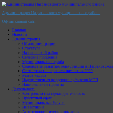
Перейти
к
Администрация Назрановского муниципального района
содержимому
Официальный сайт
Главная
Новости
Администрация
Об администрации
Структура
Назрановский район
Сельские поселения
Муниципальная служба
Содействие развитию конкуренции в Назрановско
Статистика по переписи населения 2020
Резерв кадров
Имущественная поддержка субъектов МСП
Национальные проекты
Деятельность
Контрольно-надзорная деятельность
Проектный офис
Муниципальные Услуги
Инвестиции
Антитеррористическая комиссия