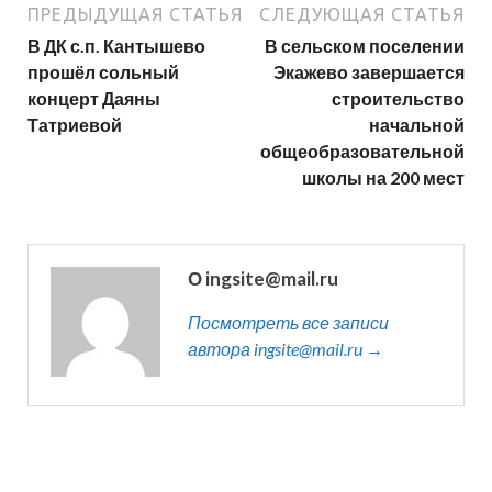
ПРЕДЫДУЩАЯ СТАТЬЯ
СЛЕДУЮЩАЯ СТАТЬЯ
В ДК с.п. Кантышево
В сельском поселении
прошёл сольный
Экажево завершается
концерт Даяны
строительство
Татриевой
начальной
общеобразовательной
школы на 200 мест
О ingsite@mail.ru
Посмотреть все записи
автора ingsite@mail.ru →