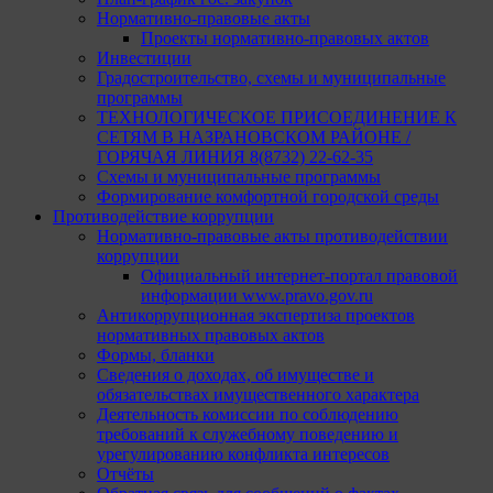
Нормативно-правовые акты
Проекты нормативно-правовых актов
Инвестиции
Градостроительство, схемы и муниципальные
программы
ТЕХНОЛОГИЧЕСКОЕ ПРИСОЕДИНЕНИЕ К
СЕТЯМ В НАЗРАНОВСКОМ РАЙОНЕ /
ГОРЯЧАЯ ЛИНИЯ 8(8732) 22-62-35
Схемы и муниципальные программы
Формирование комфортной городской среды
Противодействие коррупции
Нормативно-правовые акты противодействии
коррупции
Официальный интернет-портал правовой
информации www.pravo.gov.ru
Антикоррупционная экспертиза проектов
нормативных правовых актов
Формы, бланки
Сведения о доходах, об имуществе и
обязательствах имущественного характера
Деятельность комиссии по соблюдению
требований к служебному поведению и
урегулированию конфликта интересов
Отчёты