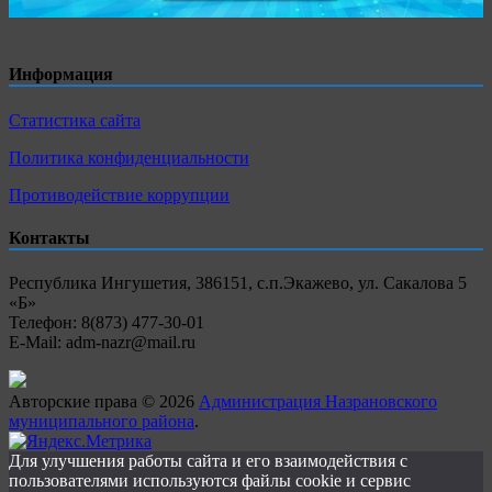
Информация
Статистика сайта
Политика конфиденциальности
Противодействие коррупции
Контакты
Республика Ингушетия, 386151, с.п.Экажево, ул. Сакалова 5
«Б»
Телефон: 8(873) 477-30-01
E-Mail: adm-nazr@mail.ru
Авторские права © 2026
Администрация Назрановского
муниципального района
.
Для улучшения работы сайта и его взаимодействия с
пользователями используются файлы cookie и сервис