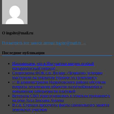
О ingsite@mail.ru
Посмотреть все записи автора ingsite@mail.ru →
Последние публикации
Напоминаем, что в Ингушетии введен особый
пожароопасный период!⁣⁣⠀
Спортсмены ФОК с.п. Яндаре «Чемпион» успешно
выступили на открытом турнире по грэпплингу
✅ В администрации Назрановского района обсудили
вопросы легализации объектов налогообложения и
повышения собираемости платежей
Ветераны СВО присоединились к поискам пропавшего
на реке Асса Бекхана Аушева
В с.п. Сурхахи пресечены факты самовольного занятия
земельных участков