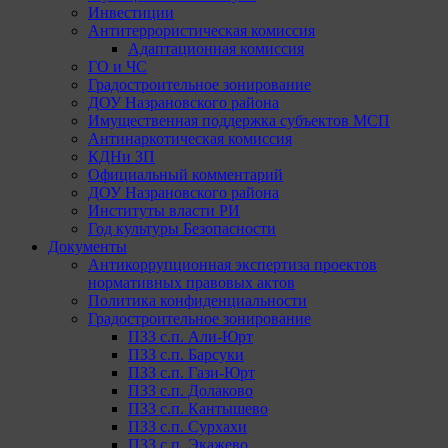
Инвестиции
Антитеррористическая комиссия
Адаптационная комиссия
ГО и ЧС
Градостроительное зонирование
ДОУ Назрановского района
Имущественная поддержка субъектов МСП
Антинаркотическая комиссия
КДНи ЗП
Официальный комментарий
ДОУ Назрановского района
Институты власти РИ
Год культуры Безопасности
Документы
Антикоррупционная экспертиза проектов
нормативных правовых актов
Политика конфиденциальности
Градостроительное зонирование
ПЗЗ с.п. Али-Юрт
ПЗЗ с.п. Барсуки
ПЗЗ с.п. Гази-Юрт
ПЗЗ с.п. Долаково
ПЗЗ с.п. Кантышево
ПЗЗ с.п. Сурхахи
ПЗЗ с.п. Экажево