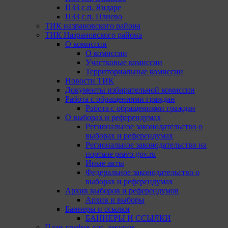
ПЗЗ с.п. Яндаре
ПЗЗ с.п. Плиево
ТИК назрановского района
ТИК Назрановского района
О комиссии
О комиссии
Участковые комиссии
Территориальные комиссии
Новости ТИК
Документы избирательной комиссии
Работа с обращениями граждан
Работа с обращениями граждан
О выборах и референдумах
Региональное законодательство о
выборах и референдумах
Региональное законодательство на
портале pravo.gov.ru
Иные акты
Федеральное законодательство о
выборах и референдумах
Архив выборов и референдумов
Архив и выборы
Баннеры и ссылки
БАННЕРЫ И ССЫЛКИ
План-график гос. закупок