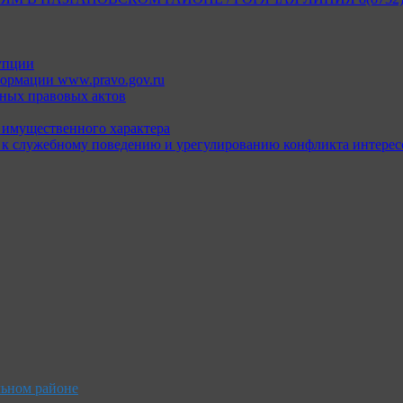
упции
ормации www.pravo.gov.ru
ных правовых актов
х имущественного характера
 к служебному поведению и урегулированию конфликта интерес
льном районе