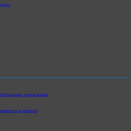
итвы.
аботниками учреждения.
раемости платежей