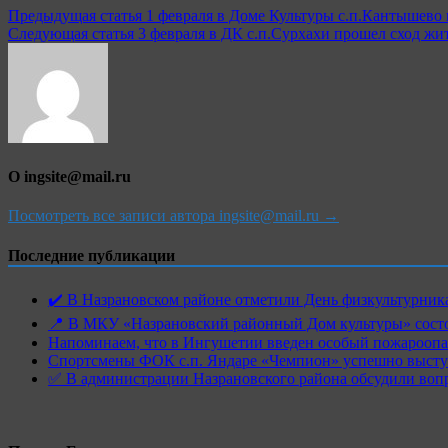
Предыдущая статья
1 февраля в Доме Культуры с.п.Кантышево
Следующая статья
3 февраля в ДК с.п.Сурхахи прошел сход жит
О ingsite@mail.ru
Посмотреть все записи автора ingsite@mail.ru →
Последние публикации
✔️ В Назрановском районе отметили День физкультурн
📍 В МКУ «Назрановский районный Дом культуры» состо
Напоминаем, что в Ингушетии введен особый пожароопас
Спортсмены ФОК с.п. Яндаре «Чемпион» успешно высту
✅ В администрации Назрановского района обсудили воп