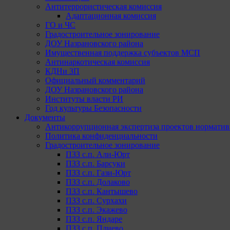
Антитеррористическая комиссия
Адаптационная комиссия
ГО и ЧС
Градостроительное зонирование
ДОУ Назрановского района
Имущественная поддержка субъектов МСП
Антинаркотическая комиссия
КДНи ЗП
Официальный комментарий
ДОУ Назрановского района
Институты власти РИ
Год культуры Безопасности
Документы
Антикоррупционная экспертиза проектов норматив
Политика конфиденциальности
Градостроительное зонирование
ПЗЗ с.п. Али-Юрт
ПЗЗ с.п. Барсуки
ПЗЗ с.п. Гази-Юрт
ПЗЗ с.п. Долаково
ПЗЗ с.п. Кантышево
ПЗЗ с.п. Сурхахи
ПЗЗ с.п. Экажево
ПЗЗ с.п. Яндаре
ПЗЗ с.п. Плиево