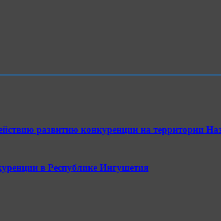
одействию развитию конкуренции на территории Н
куренции в Республике Ингушетия