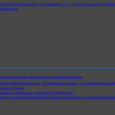
 прошло мероприятие, посвященное 77– летию Сталинградской б
елей села.
ика масштабными спортивными соревнованиями
ялся тематический час «Я выбираю жизнь!», организованный р
ный период!⁣⁣⠀
пили на открытом турнире по грэпплингу
росы легализации объектов налогообложения и повышения соби