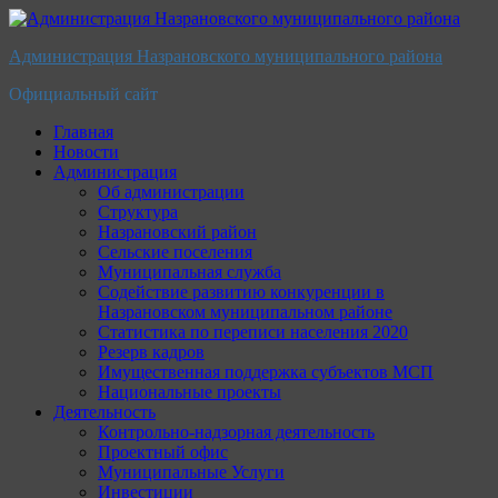
Перейти
к
Администрация Назрановского муниципального района
содержимому
Официальный сайт
Главная
Новости
Администрация
Об администрации
Структура
Назрановский район
Сельские поселения
Муниципальная служба
Содействие развитию конкуренции в
Назрановском муниципальном районе
Статистика по переписи населения 2020
Резерв кадров
Имущественная поддержка субъектов МСП
Национальные проекты
Деятельность
Контрольно-надзорная деятельность
Проектный офис
Муниципальные Услуги
Инвестиции