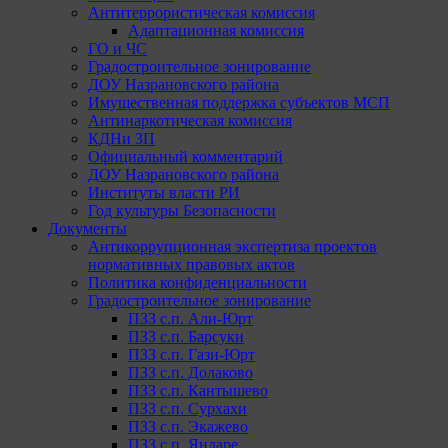
Антитеррористическая комиссия
Адаптационная комиссия
ГО и ЧС
Градостроительное зонирование
ДОУ Назрановского района
Имущественная поддержка субъектов МСП
Антинаркотическая комиссия
КДНи ЗП
Официальный комментарий
ДОУ Назрановского района
Институты власти РИ
Год культуры Безопасности
Документы
Антикоррупционная экспертиза проектов
нормативных правовых актов
Политика конфиденциальности
Градостроительное зонирование
ПЗЗ с.п. Али-Юрт
ПЗЗ с.п. Барсуки
ПЗЗ с.п. Гази-Юрт
ПЗЗ с.п. Долаково
ПЗЗ с.п. Кантышево
ПЗЗ с.п. Сурхахи
ПЗЗ с.п. Экажево
ПЗЗ с.п. Яндаре