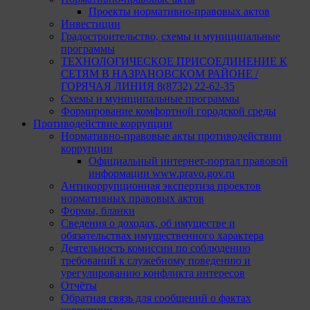
Проекты нормативно-правовых актов
Инвестиции
Градостроительство, схемы и муниципальные
программы
ТЕХНОЛОГИЧЕСКОЕ ПРИСОЕДИНЕНИЕ К
СЕТЯМ В НАЗРАНОВСКОМ РАЙОНЕ /
ГОРЯЧАЯ ЛИНИЯ 8(8732) 22-62-35
Схемы и муниципальные программы
Формирование комфортной городской среды
Противодействие коррупции
Нормативно-правовые акты противодействии
коррупции
Официальный интернет-портал правовой
информации www.pravo.gov.ru
Антикоррупционная экспертиза проектов
нормативных правовых актов
Формы, бланки
Сведения о доходах, об имуществе и
обязательствах имущественного характера
Деятельность комиссии по соблюдению
требований к служебному поведению и
урегулированию конфликта интересов
Отчёты
Обратная связь для сообщений о фактах