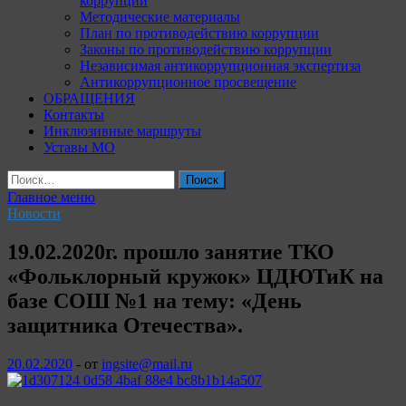
коррупции
Методические материалы
План по противодействию коррупции
Законы по противодействию коррупции
Независимая антикоррупционная экспертиза
Антикоррупционное просвещение
ОБРАЩЕНИЯ
Контакты
Инклюзивные маршруты
Уставы МО
Найти:
Главное меню
Новости
19.02.2020г. прошло занятие ТКО
«Фольклорный кружок» ЦДЮТиК на
базе СОШ №1 на тему: «День
защитника Отечества».
20.02.2020
-
от
ingsite@mail.ru