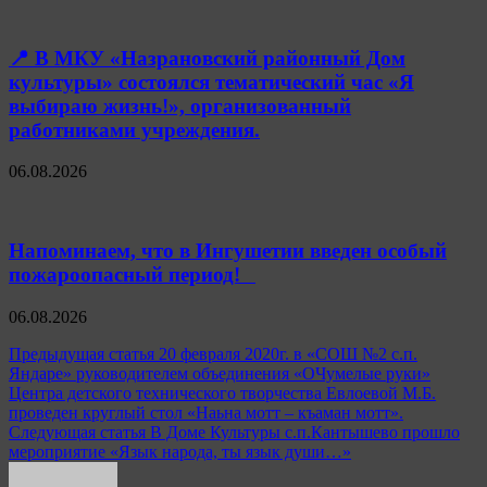
📍 В МКУ «Назрановский районный Дом
культуры» состоялся тематический час «Я
выбираю жизнь!», организованный
работниками учреждения.
06.08.2026
Напоминаем, что в Ингушетии введен особый
пожароопасный период!⁣⁣⠀
06.08.2026
Навигация
Предыдущая статья
20 февраля 2020г. в «СОШ №2 с.п.
Яндаре» руководителем объединения «ОЧумелые руки»
по
Центра детского технического творчества Евлоевой М.Б.
записям
проведен круглый стол «Наьна мотт – къаман мотт».
Следующая статья
В Доме Культуры с.п.Кантышево прошло
мероприятие «Язык народа, ты язык души…»