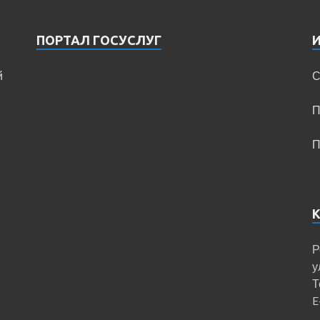
ПОРТАЛ ГОСУСЛУГ
й
С
П
П
Р
у
Т
E