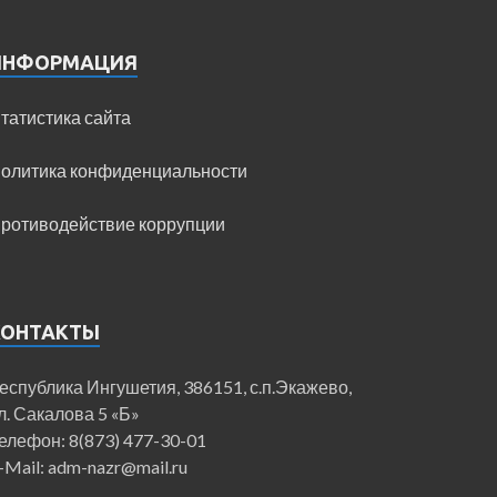
ИНФОРМАЦИЯ
татистика сайта
олитика конфиденциальности
ротиводействие коррупции
КОНТАКТЫ
еспублика Ингушетия, 386151, с.п.Экажево,
л. Сакалова 5 «Б»
елефон: 8(873) 477-30-01
-Mail: adm-nazr@mail.ru