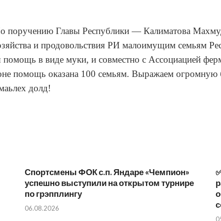
о поручению Главы Республики — Калиматова Махмуд
озяйства и продовольствия РИ малоимущим семьям Ре
 помощь в виде муки, и совместно с Ассоциацией фер
оне помощь оказана 100 семьям. Выражаем огромную б
 маьлех долд!
Спортсмены ФОК с.п. Яндаре «Чемпион»
✅
успешно выступили на открытом турнире
р
по грэпплингу
о
с
06.08.2026
0