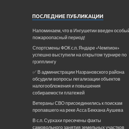
ПОСЛЕДНИЕ ПУБЛИКАЦИИ
Напоминаем, что в Ингушетии введен особы
пожароопасный период!⁣⁣⠀
Спортсмены ФОК с.п. Яндаре «Чемпион»
успешно выступили на открытом турнире по
грэпплингу
✅ В администрации Назрановского района
обсудили вопросы легализации объектов
налогообложения и повышения
собираемости платежей
Ветераны СВО присоединились к поискам
пропавшего на реке Асса Бекхана Аушева
В с.п. Сурхахи пресечены факты
самовольного занятия земельных участков