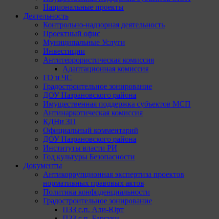
Национальные проекты
Деятельность
Контрольно-надзорная деятельность
Проектный офис
Муниципальные Услуги
Инвестиции
Антитеррористическая комиссия
Адаптационная комиссия
ГО и ЧС
Градостроительное зонирование
ДОУ Назрановского района
Имущественная поддержка субъектов МСП
Антинаркотическая комиссия
КДНи ЗП
Официальный комментарий
ДОУ Назрановского района
Институты власти РИ
Год культуры Безопасности
Документы
Антикоррупционная экспертиза проектов
нормативных правовых актов
Политика конфиденциальности
Градостроительное зонирование
ПЗЗ с.п. Али-Юрт
ПЗЗ с.п. Барсуки