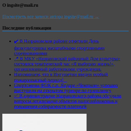
О ingsite@mail.ru
Посмотреть все записи автора ingsite@mail.ru →
Последние публикации
✔️ В Назрановском районе отметили День
физкультурника масштабными спортивными
соревнованиями
📍 В МКУ «Назрановский районный Дом культуры»
состоялся тематический час «Я выбираю жизнь!»,
организованный работниками учреждения.
Напоминаем, что в Ингушетии введен особый
пожароопасный период!⁣⁣⠀
Спортсмены ФОК с.п. Яндаре «Чемпион» успешно
выступили на открытом турнире по грэпплингу
✅ В администрации Назрановского района обсудили
вопросы легализации объектов налогообложения и
повышения собираемости платежей