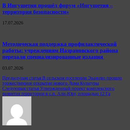
В Ингушетии прошёл форум «Ингушетия –
территория безопасности»
17.07.2026
Методическая поддержка профилактической
работы: учреждениям Назрановского района
передали специализированные издания
03.07.2026
Навигация
Предыдущая статья
В сельском поселении Экажево прошло
торжественное открытие нового Дома Культуры
по
Следующая статья
Утвержденный проект комплексного
записям
развития территории в с.п. Али-Юрт, площадью 12 Га