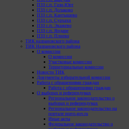
ПЗЗ с.п. Гази-Юрт
ПЗЗ с.п. Долаково
ПЗЗ с.п. Кантышево
ПЗЗ с.п. Сурхахи
ПЗЗ с.п. Экажево
ПЗЗ с.п. Яндаре
ПЗЗ с.п. Плиево
ТИК назрановского района
ТИК Назрановского района
О комиссии
О комиссии
Участковые комиссии
Территориальные комиссии
Новости ТИК
Документы избирательной комиссии
Работа с обращениями граждан
Работа с обращениями граждан
О выборах и референдумах
Региональное законодательство о
выборах и референдумах
Региональное законодательство на
портале pravo.gov.ru
Иные акты
Федеральное законодательство о