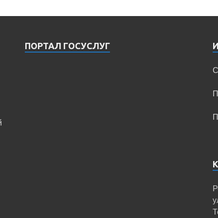
ПОРТАЛ ГОСУСЛУГ
С
П
П
й
Р
у
Т