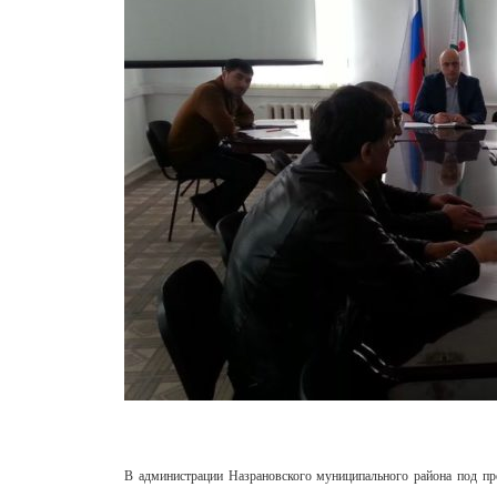
В администрации Назрановского муниципального района под пре