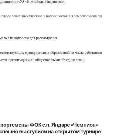
редставители РОО «Пчеловоды Ингушетии».
отводе земельных участков и вопрос состояния землепользования
емельным вопросам для рассмотрения.
оответствующих муниципальных образований из числа работников
власти, организациями и общественными объединениями.
портсмены ФОК с.п. Яндаре «Чемпион»
спешно выступили на открытом турнире