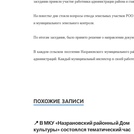
заседании приняли участие работники администрации района и г
На повестке дня стояли вопросы отвода земельных участков РОО
и муниципального земельного контроля.
По итогам заседания, было принято решение о направлении доку
В каждом сельском поселении Назрановского муниципального ра
администраций. Каждый муниципальный инспектор в своей работе
ПОХОЖИЕ ЗАПИСИ
📍 В МКУ «Назрановский районный Дом
культуры» состоялся тематический час