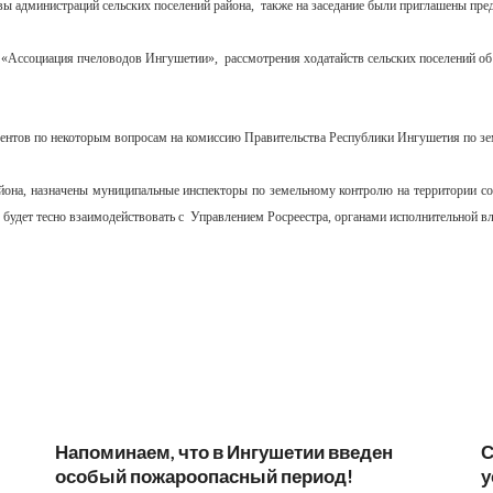
лавы администраций сельских поселений района, также на заседание были приглашены п
 «Ассоциация пчеловодов Ингушетии», рассмотрения ходатайств сельских поселений об 
ментов по некоторым вопросам на комиссию Правительства Республики Ингушетия по з
йона, назначены муниципальные инспекторы по земельному контролю на территории с
 будет тесно взаимодействовать с Управлением Росреестра, органами исполнительной 
Напоминаем, что в Ингушетии введен
С
особый пожароопасный период!⁣⁣⠀
у