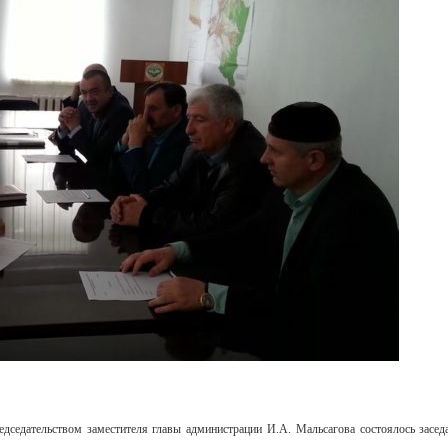
дседательством заместителя главы администрации И.А. Мальсагова состоялось засе