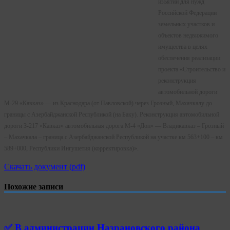
изъятии для нужд
Российской Федерации
земельных участков и
объектов недвижимого
имущества в целях
обеспечения реализации
проекта «Строительство и
реконструкция
автомобильной дороги
М-29 «Кавказ» — из Краснодара (от Павловской) через Грозный, Махачкалу до
границы с Азербайджанской Республикой (на Баку). Реконструкция автомобильной
дороги З-217 «Кавказ» автомобильная дорога М-4 «Дон» — Владикавказ – Грозный
– Махачкала – граница с Азербайджанской Республикой на участке км 563+100 – км
589+000, Республики Ингушетия (корректировка)».
Скачать документ (pdf)
Похожие записи
✅ В администрации Назрановского района