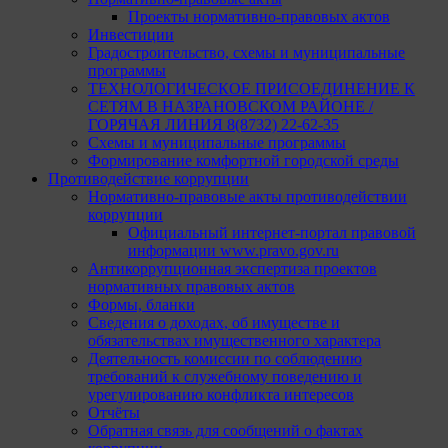
Проекты нормативно-правовых актов
Инвестиции
Градостроительство, схемы и муниципальные
программы
ТЕХНОЛОГИЧЕСКОЕ ПРИСОЕДИНЕНИЕ К
СЕТЯМ В НАЗРАНОВСКОМ РАЙОНЕ /
ГОРЯЧАЯ ЛИНИЯ 8(8732) 22-62-35
Схемы и муниципальные программы
Формирование комфортной городской среды
Противодействие коррупции
Нормативно-правовые акты противодействии
коррупции
Официальный интернет-портал правовой
информации www.pravo.gov.ru
Антикоррупционная экспертиза проектов
нормативных правовых актов
Формы, бланки
Сведения о доходах, об имуществе и
обязательствах имущественного характера
Деятельность комиссии по соблюдению
требований к служебному поведению и
урегулированию конфликта интересов
Отчёты
Обратная связь для сообщений о фактах