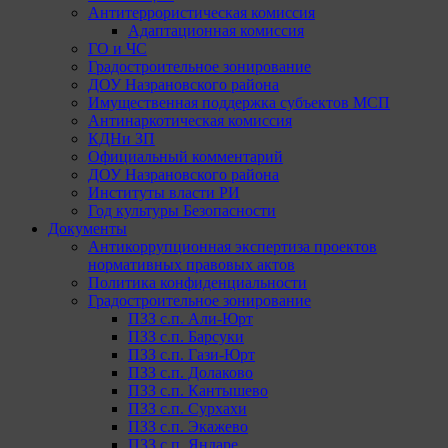
Антитеррористическая комиссия
Адаптационная комиссия
ГО и ЧС
Градостроительное зонирование
ДОУ Назрановского района
Имущественная поддержка субъектов МСП
Антинаркотическая комиссия
КДНи ЗП
Официальный комментарий
ДОУ Назрановского района
Институты власти РИ
Год культуры Безопасности
Документы
Антикоррупционная экспертиза проектов
нормативных правовых актов
Политика конфиденциальности
Градостроительное зонирование
ПЗЗ с.п. Али-Юрт
ПЗЗ с.п. Барсуки
ПЗЗ с.п. Гази-Юрт
ПЗЗ с.п. Долаково
ПЗЗ с.п. Кантышево
ПЗЗ с.п. Сурхахи
ПЗЗ с.п. Экажево
ПЗЗ с.п. Яндаре