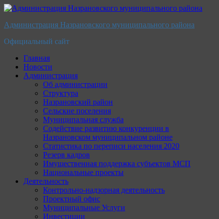
Перейти
к
Администрация Назрановского муниципального района
содержимому
Официальный сайт
Главная
Новости
Администрация
Об администрации
Структура
Назрановский район
Сельские поселения
Муниципальная служба
Содействие развитию конкуренции в
Назрановском муниципальном районе
Статистика по переписи населения 2020
Резерв кадров
Имущественная поддержка субъектов МСП
Национальные проекты
Деятельность
Контрольно-надзорная деятельность
Проектный офис
Муниципальные Услуги
Инвестиции