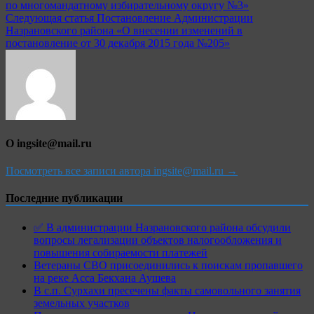
записям
по многомандатному избирательному округу №3»
Следующая статья
Постановление Администрации
Назрановского района «О внесении изменений в
постановление от 30 декабря 2015 года №205»
О ingsite@mail.ru
Посмотреть все записи автора ingsite@mail.ru →
Последние публикации
✅ В администрации Назрановского района обсудили
вопросы легализации объектов налогообложения и
повышения собираемости платежей
Ветераны СВО присоединились к поискам пропавшего
на реке Асса Бекхана Аушева
В с.п. Сурхахи пресечены факты самовольного занятия
земельных участков